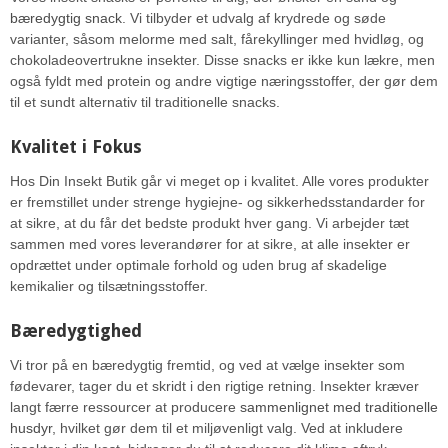
bæredygtig snack
. Vi tilbyder et udvalg af krydrede og søde
varianter, såsom melorme med salt, fårekyllinger med hvidløg, og
chokoladeovertrukne insekter. Disse snacks er ikke kun lækre, men
også fyldt med protein og andre vigtige næringsstoffer, der gør dem
til et sundt alternativ til traditionelle snacks.
Kvalitet i Fokus
Hos Din Insekt Butik går vi meget op i kvalitet. Alle vores produkter
er fremstillet under strenge hygiejne- og sikkerhedsstandarder for
at sikre, at du får det bedste produkt hver gang. Vi arbejder tæt
sammen med vores leverandører for at sikre, at alle insekter er
opdrættet under optimale forhold og uden brug af skadelige
kemikalier og tilsætningsstoffer.
Bæredygtighed
Vi tror på en bæredygtig fremtid, og ved at vælge insekter som
fødevarer, tager du et skridt i den rigtige retning. Insekter kræver
langt færre ressourcer at producere
sammenlignet med traditionelle
husdyr
, hvilket gør dem til et miljøvenligt valg. Ved at inkludere