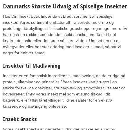
Danmarks Største Udvalg af Spiselige Insekter
Hos Din Insekt Butik finder du et
bredt sortiment af spiselige
insekter
. Vores sortiment omfatter alt fra sprøde melorme og
proteinrige fårekyllinger til eksotiske græshopper og meget mere. Vi
har også en række spændende insekt snacks, om du er til det
krydret det salte eller det søde så klare vi den. Uanset om du er
nybegynder eller har stor erfaring med insekter til mad, så har vi
noget for enhver smag.
Insekter til Madlavning
Insekter er en fantastisk ingrediens til madlavning, da de er rige på
protein, vitaminer og mineraler.
Vores insekter
kan bruges i en
række forskellige opskrifter, fra bagværk og smoothies til salater og
hovedretter. Prøv vores insekt mel som et sund tilskud i dit
bagværk, eller tilføj fårekyllinger til dine salater for en ekstra
knasende og næringsrig oplevelse.
Insekt Snacks
Vores insekt snacks er perfekte til dig, der ønsker en sund og