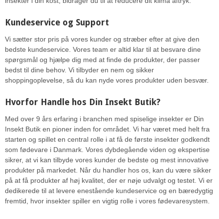
insekter i din kost, bidrager du til at reducere dit klima aftryk.
Kundeservice og Support
Vi sætter stor pris på vores kunder og stræber efter at give den
bedste kundeservice. Vores team er altid klar til at besvare dine
spørgsmål og hjælpe dig med at finde de produkter, der passer
bedst til dine behov. Vi tilbyder en nem og sikker
shoppingoplevelse, så du kan nyde vores produkter uden besvær.
Hvorfor Handle hos Din Insekt Butik?
Med over 9 års erfaring i branchen med spiselige insekter er Din
Insekt Butik en pioner inden for området. Vi har været med helt fra
starten og spillet en central rolle i at få de første insekter godkendt
som fødevare i Danmark. Vores dybdegående viden og ekspertise
sikrer, at vi kan tilbyde vores kunder de bedste og mest innovative
produkter på markedet. Når du handler hos os, kan du være sikker
på at få produkter af høj kvalitet, der er nøje udvalgt og testet. Vi er
dedikerede til at levere enestående kundeservice og en bæredygtig
fremtid, hvor insekter spiller en vigtig rolle i vores fødevaresystem.