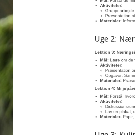
Mål:
Forstå de mil
Aktiviteter:
Gruppearbejde:
Præsentation af
Materialer:
Informa
Uge 2: Nær
Lektion 3: Næringsi
Mål:
Lære om de fo
Aktiviteter:
Præsentation om
Opgaver: Sammen
Materialer:
Præsen
Lektion 4: Miljøpåv
Mål:
Forstå, hvord
Aktiviteter:
Diskussionsrun
Lav en plakat, 
Materialer:
Papir, 
Uge 3: Kuli