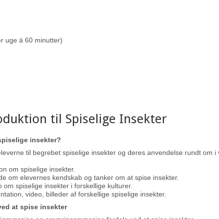
er uge á 60 minutter)
oduktion til Spiselige Insekter
spiselige insekter?
leverne til begrebet spiselige insekter og deres anvendelse rundt om i
on om spiselige insekter.
de om elevernes kendskab og tanker om at spise insekter.
 om spiselige insekter i forskellige kulturer.
ation, video, billeder af forskellige spiselige insekter.
ved at spise insekter