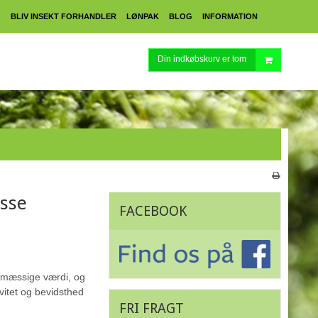
BLIV INSEKT FORHANDLER
LØNPAK
BLOG
INFORMATION
R
Din indkøbskurv er tom
asse
FACEBOOK
gsmæssige værdi, og
ivitet og bevidsthed
FRI FRAGT