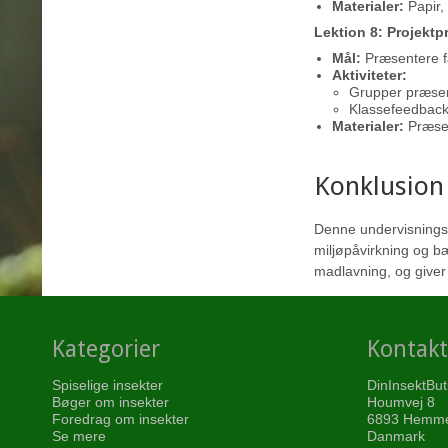
Materialer:
Papir, 
Lektion 8: Projekt
Mål:
Præsentere fæ
Aktiviteter:
Grupper præsent
Klassefeedback
Materialer:
Præsen
Konklusion
Denne undervisningsp
miljøpåvirkning og bæ
madlavning, og giver 
Kategorier
Kontakt
Spiselige insekter
DinInsektBut
Bøger om insekter
Houmvej 8
Foredrag om insekter
6893 Hemm
Se mere
Danmark