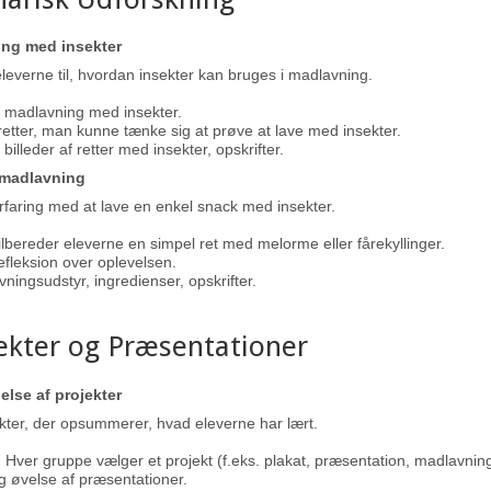
ing med insekter
leverne til, hvordan insekter kan bruges i madlavning.
 madlavning med insekter.
 retter, man kunne tænke sig at prøve at lave med insekter.
billeder af retter med insekter, opskrifter.
k madlavning
rfaring med at lave en enkel snack med insekter.
ilbereder eleverne en simpel ret med melorme eller fårekyllinger.
fleksion over oplevelsen.
ningsudstyr, ingredienser, opskrifter.
jekter og Præsentationer
else af projekter
kter, der opsummerer, hvad eleverne har lært.
Hver gruppe vælger et projekt (f.eks. plakat, præsentation, madlavnin
g øvelse af præsentationer.