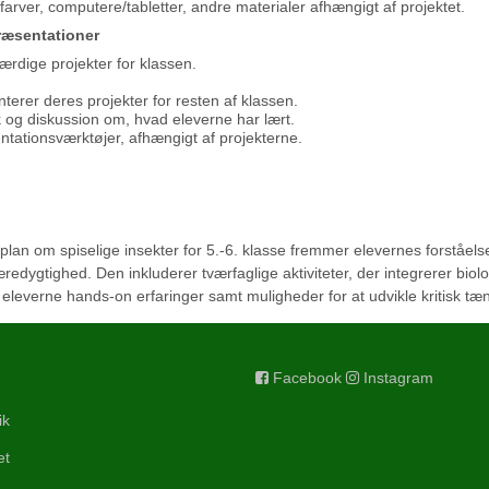
farver, computere/tabletter, andre materialer afhængigt af projektet.
præsentationer
rdige projekter for klassen.
erer deres projekter for resten af klassen.
 og diskussion om, hvad eleverne har lært.
tationsværktøjer, afhængigt af projekterne.
lan om spiselige insekter for 5.-6. klasse fremmer elevernes forståels
redygtighed. Den inkluderer tværfaglige aktiviteter, der integrerer biolo
eleverne hands-on erfaringer samt muligheder for at udvikle kritisk tæn
Facebook
Instagram
ik
et