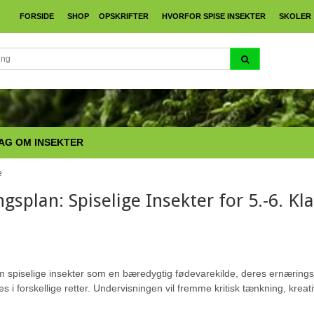
FORSIDE
SHOP
OPSKRIFTER
HVORFOR SPISE INSEKTER
SKOLER
UNDERVISNINGSPLAN: KULINARISK UDFORSKNING MED SPISELIGE INSEKTE
AG OM INSEKTER
e
gsplan: Spiselige Insekter for 5.-6. Kl
m spiselige insekter som en bæredygtig fødevarekilde, deres ernærin
 i forskellige retter. Undervisningen vil fremme kritisk tænkning, kreat