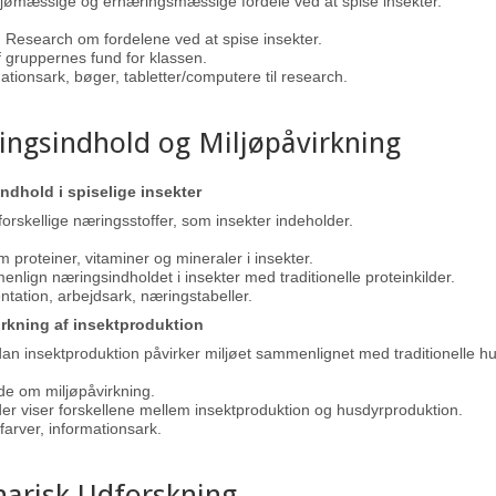
jømæssige og ernæringsmæssige fordele ved at spise insekter.
 Research om fordelene ved at spise insekter.
 gruppernes fund for klassen.
tionsark, bøger, tabletter/computere til research.
ingsindhold og Miljøpåvirkning
ndhold i spiselige insekter
rskellige næringsstoffer, som insekter indeholder.
 proteiner, vitaminer og mineraler i insekter.
lign næringsindholdet i insekter med traditionelle proteinkilder.
tation, arbejdsark, næringstabeller.
irkning af insektproduktion
an insektproduktion påvirker miljøet sammenlignet med traditionelle hu
de om miljøpåvirkning.
der viser forskellene mellem insektproduktion og husdyrproduktion.
farver, informationsark.
narisk Udforskning