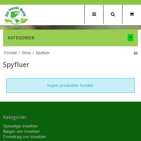
KATEGORIER
Forside
/
Shop
/
Spyfluer
Spyfluer
Ingen produkter fundet.
Kategorier
Spiselige insekter
Bøger om insekter
Foredrag om insekter