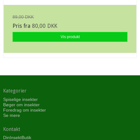
89,00 DKK
Pris fra
80,00 DKK
Vis produkt
Kategorier
Spiselige insekter
Bøger om insekter
Foredrag om insekter
Se mere
Kontakt
DinInsektButik